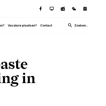
en?
Vacature plaatsen?
Contact
aste
ing in