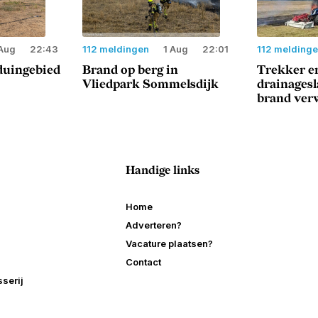
Aug
22:43
112 meldingen
1 Aug
22:01
112 melding
duingebied
Brand op berg in
Trekker e
Vliedpark Sommelsdijk
drainages
brand ver
Handige links
Home
Adverteren?
Vacature plaatsen?
Contact
serij