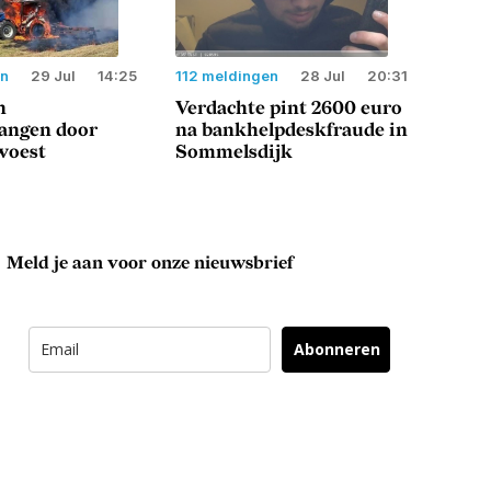
en
29 Jul
14:25
112 meldingen
28 Jul
20:31
n
Verdachte pint 2600 euro
langen door
na bankhelpdeskfraude in
woest
Sommelsdijk
Meld je aan voor onze nieuwsbrief
Abonneren