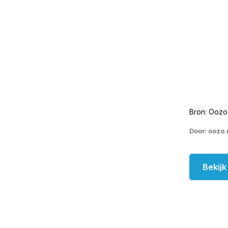
Bron: Oozo
Door: oozo.
Bekij