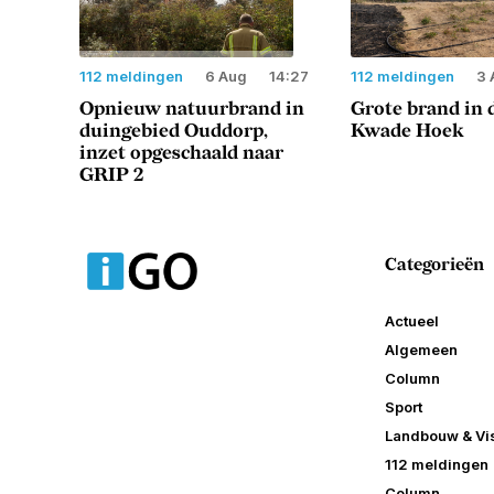
112 meldingen
6 Aug
14:27
112 meldingen
3 
Opnieuw natuurbrand in
Grote brand in 
duingebied Ouddorp,
Kwade Hoek
inzet opgeschaald naar
GRIP 2
Categorieën
Actueel
Algemeen
Column
Sport
Landbouw & Vis
112 meldingen
Column