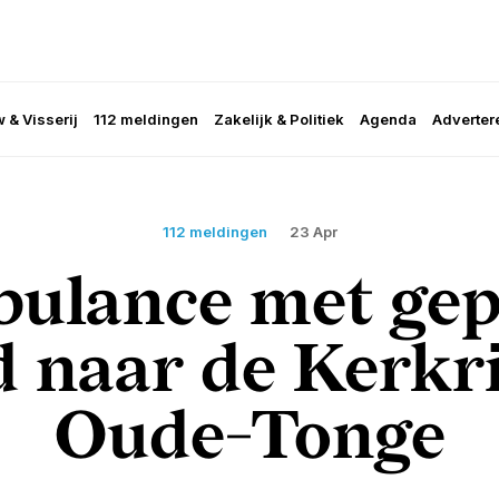
 & Visserij
112 meldingen
Zakelijk & Politiek
Agenda
Adverter
112 meldingen
23 Apr
ulance met gep
 naar de Kerkr
Oude-Tonge