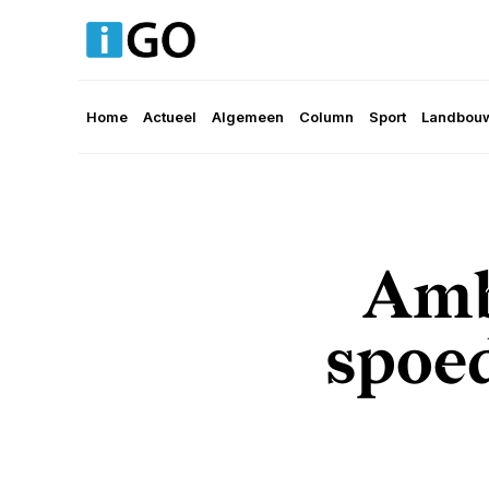
Home
Actueel
Algemeen
Column
Sport
Landbouw
Amb
spoed