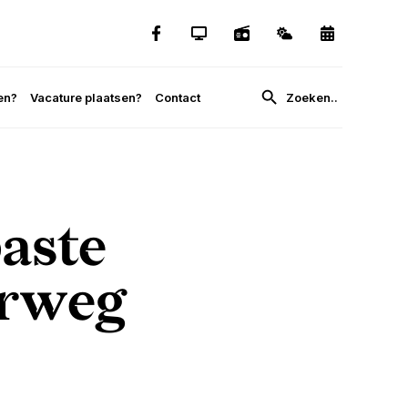
en?
Vacature plaatsen?
Contact
aste
erweg