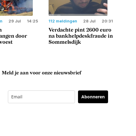
en
29 Jul
14:25
112 meldingen
28 Jul
20:31
n
Verdachte pint 2600 euro
langen door
na bankhelpdeskfraude in
woest
Sommelsdijk
Meld je aan voor onze nieuwsbrief
Abonneren