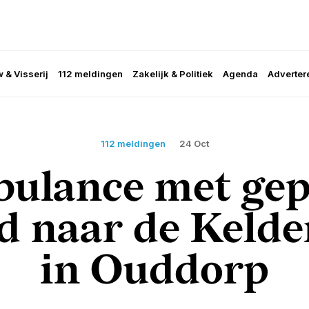
 & Visserij
112 meldingen
Zakelijk & Politiek
Agenda
Adverter
112 meldingen
24 Oct
ulance met gep
d naar de Keld
in Ouddorp