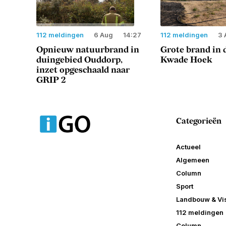
112 meldingen
6 Aug
14:27
112 meldingen
3 
Opnieuw natuurbrand in
Grote brand in 
duingebied Ouddorp,
Kwade Hoek
inzet opgeschaald naar
GRIP 2
Categorieën
Actueel
Algemeen
Column
Sport
Landbouw & Vis
112 meldingen
Column