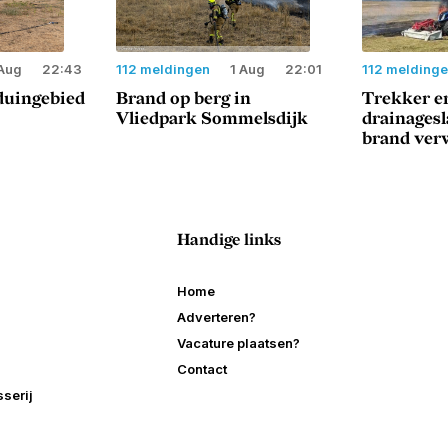
Aug
22:43
112 meldingen
1 Aug
22:01
112 melding
duingebied
Brand op berg in
Trekker e
Vliedpark Sommelsdijk
drainages
brand ver
Handige links
Home
Adverteren?
Vacature plaatsen?
Contact
serij