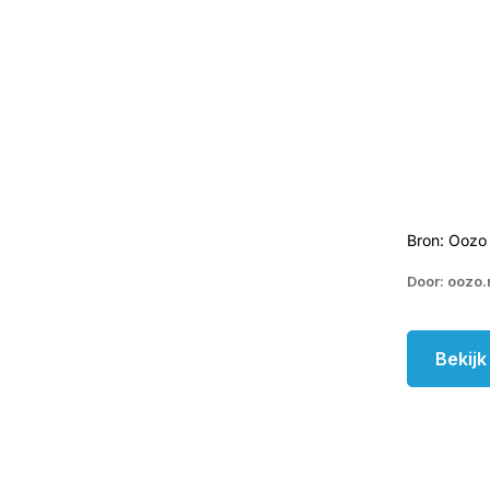
Bron: Oozo
Door: oozo.
Bekij