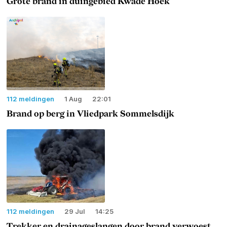
Grote brand in duingebied Kwade Hoek
112 meldingen
1 Aug
22:01
Brand op berg in Vliedpark Sommelsdijk
112 meldingen
29 Jul
14:25
Trekker en drainageslangen door brand verwoest