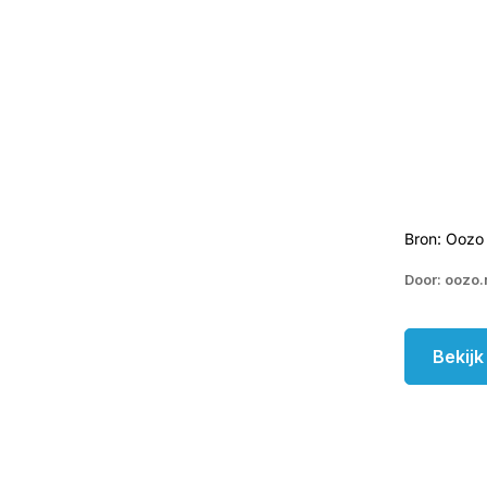
Bron: Oozo
Door: oozo.
Bekij