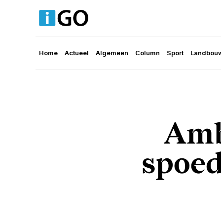
Home
Actueel
Algemeen
Column
Sport
Landbouw
Amb
spoed