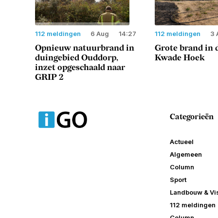
112 meldingen
6 Aug
14:27
112 meldingen
3 
Opnieuw natuurbrand in
Grote brand in 
duingebied Ouddorp,
Kwade Hoek
inzet opgeschaald naar
GRIP 2
Categorieën
Actueel
Algemeen
Column
Sport
Landbouw & Vis
112 meldingen
Column