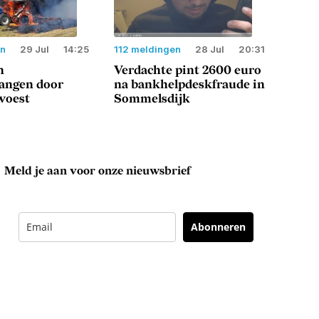
en
29 Jul
14:25
112 meldingen
28 Jul
20:31
n
Verdachte pint 2600 euro
langen door
na bankhelpdeskfraude in
woest
Sommelsdijk
Meld je aan voor onze nieuwsbrief
Abonneren