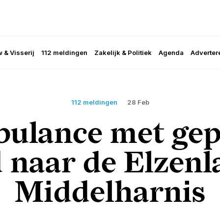
 & Visserij
112 meldingen
Zakelijk & Politiek
Agenda
Adverter
112 meldingen
28 Feb
ulance met gep
 naar de Elzenl
Middelharnis