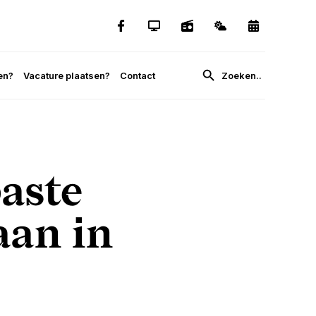
en?
Vacature plaatsen?
Contact
aste
aan in