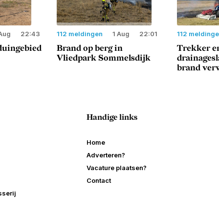
Aug
22:43
112 meldingen
1 Aug
22:01
112 melding
duingebied
Brand op berg in
Trekker e
Vliedpark Sommelsdijk
drainages
brand ver
Handige links
Home
Adverteren?
Vacature plaatsen?
Contact
serij