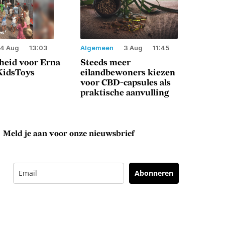
4 Aug
13:03
Algemeen
3 Aug
11:45
heid voor Erna
Steeds meer
 KidsToys
eilandbewoners kiezen
voor CBD-capsules als
praktische aanvulling
Meld je aan voor onze nieuwsbrief
Abonneren