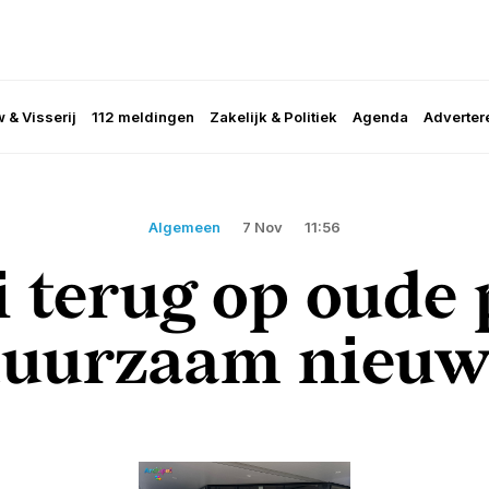
 & Visserij
112 meldingen
Zakelijk & Politiek
Agenda
Adverter
Algemeen
7 Nov
11:56
i terug op oude 
duurzaam nieuw