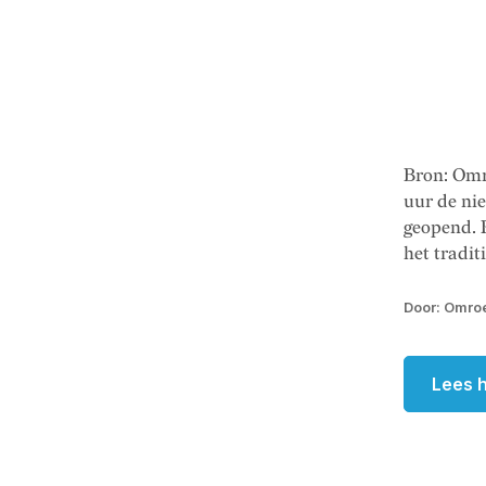
Bron: Omr
uur de ni
geopend. 
het traditi
Door: Omroe
Lees h