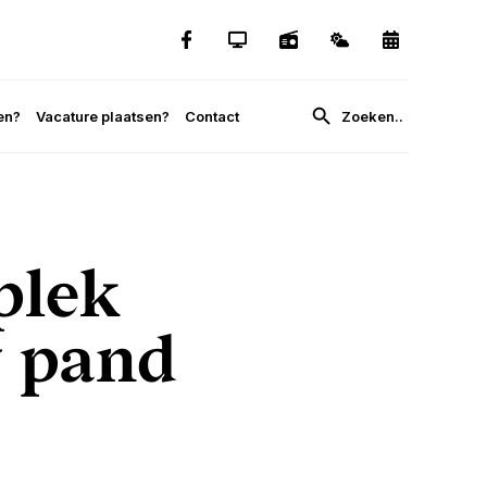
en?
Vacature plaatsen?
Contact
plek
 pand