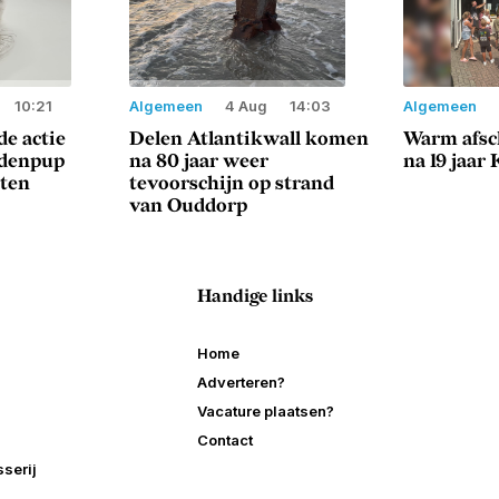
10:21
Algemeen
4 Aug
14:03
Algemeen
e actie
Delen Atlantikwall komen
Warm afsc
ndenpup
na 80 jaar weer
na 19 jaar
sten
tevoorschijn op strand
van Ouddorp
Handige links
Home
Adverteren?
Vacature plaatsen?
Contact
serij