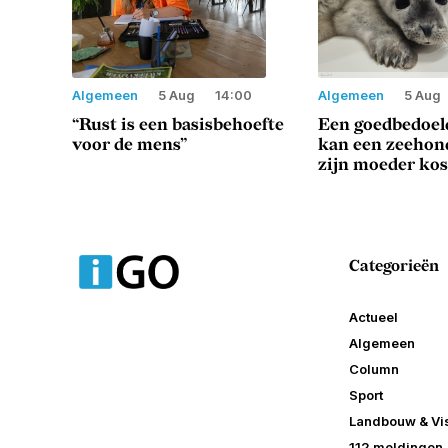
Algemeen
5 Aug
14:00
Algemeen
5 Aug
“Rust is een basisbehoefte
Een goedbedoeld
voor de mens”
kan een zeeho
zijn moeder ko
Categorieën
Actueel
Algemeen
Column
Sport
Landbouw & Vis
112 meldingen