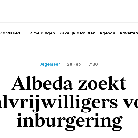
 & Visserij
112 meldingen
Zakelijk & Politiek
Agenda
Adverter
Algemeen
28 Feb
17:30
Albeda zoekt
alvrijwilligers v
inburgering