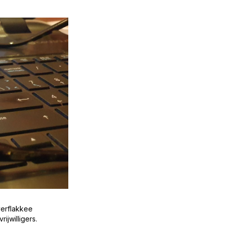
verflakkee
ijwilligers.