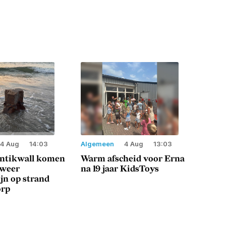
4 Aug
14:03
Algemeen
4 Aug
13:03
antikwall komen
Warm afscheid voor Erna
 weer
na 19 jaar KidsToys
jn op strand
orp