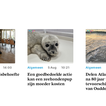
14:00
Algemeen
5 Aug
10:21
Algemeen
sisbehoefte
Een goedbedoelde actie
Delen Atl
kan een zeehondenpup
na 80 jaar
zijn moeder kosten
tevoorschi
van Oudd