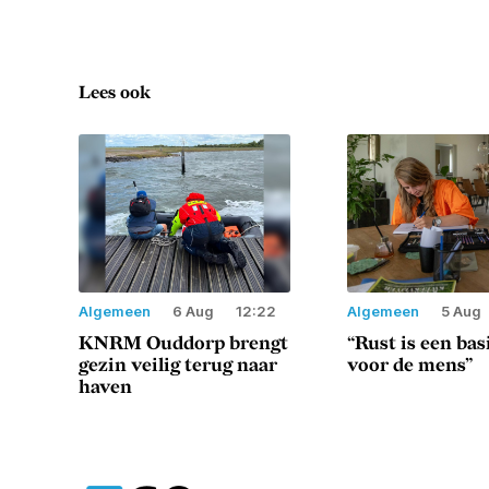
Lees ook
Algemeen
6 Aug
12:22
Algemeen
5 Aug
KNRM Ouddorp brengt
“Rust is een ba
gezin veilig terug naar
voor de mens”
haven