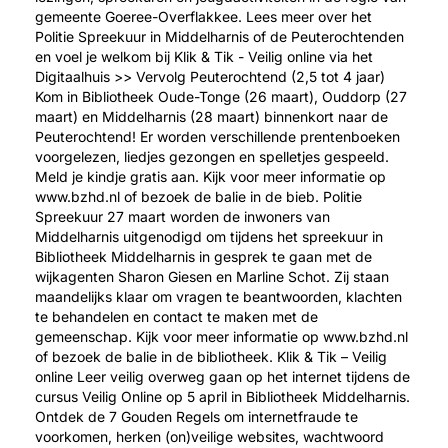
gemeente Goeree-Overflakkee. Lees meer over het
Politie Spreekuur in Middelharnis of de Peuterochtenden
en voel je welkom bij Klik & Tik - Veilig online via het
Digitaalhuis >> Vervolg Peuterochtend (2,5 tot 4 jaar)
Kom in Bibliotheek Oude-Tonge (26 maart), Ouddorp (27
maart) en Middelharnis (28 maart) binnenkort naar de
Peuterochtend! Er worden verschillende prentenboeken
voorgelezen, liedjes gezongen en spelletjes gespeeld.
Meld je kindje gratis aan. Kijk voor meer informatie op
www.bzhd.nl of bezoek de balie in de bieb. Politie
Spreekuur 27 maart worden de inwoners van
Middelharnis uitgenodigd om tijdens het spreekuur in
Bibliotheek Middelharnis in gesprek te gaan met de
wijkagenten Sharon Giesen en Marline Schot. Zij staan
maandelijks klaar om vragen te beantwoorden, klachten
te behandelen en contact te maken met de
gemeenschap. Kijk voor meer informatie op www.bzhd.nl
of bezoek de balie in de bibliotheek. Klik & Tik – Veilig
online Leer veilig overweg gaan op het internet tijdens de
cursus Veilig Online op 5 april in Bibliotheek Middelharnis.
Ontdek de 7 Gouden Regels om internetfraude te
voorkomen, herken (on)veilige websites, wachtwoord