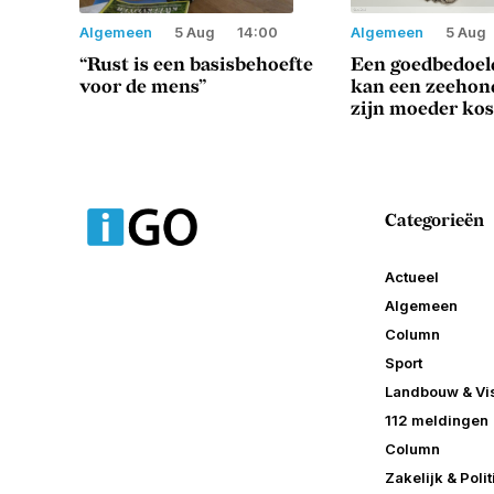
Algemeen
5 Aug
14:00
Algemeen
5 Aug
“Rust is een basisbehoefte
Een goedbedoeld
voor de mens”
kan een zeeho
zijn moeder ko
Categorieën
Actueel
Algemeen
Column
Sport
Landbouw & Vis
112 meldingen
Column
Zakelijk & Polit