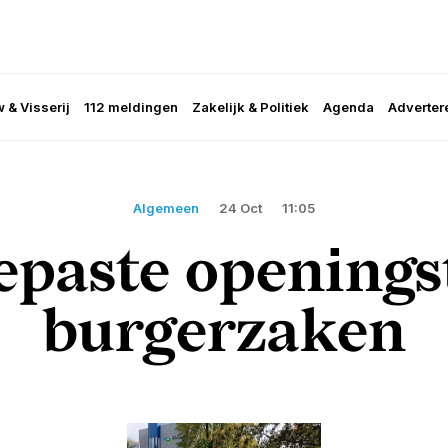
 & Visserij
112 meldingen
Zakelijk & Politiek
Agenda
Adverter
Algemeen
24 Oct
11:05
paste openings
burgerzaken