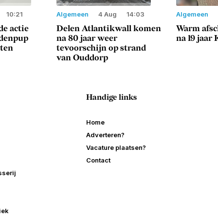
10:21
Algemeen
4 Aug
14:03
Algemeen
e actie
Delen Atlantikwall komen
Warm afsc
ndenpup
na 80 jaar weer
na 19 jaar
sten
tevoorschijn op strand
van Ouddorp
Handige links
Home
Adverteren?
Vacature plaatsen?
Contact
serij
iek