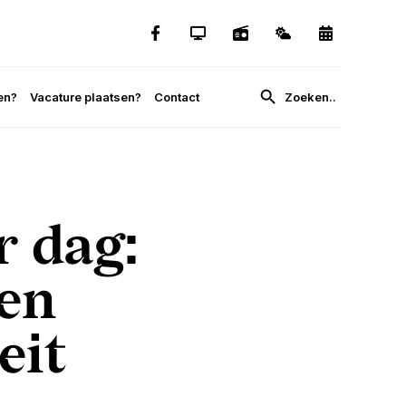
en?
Vacature plaatsen?
Contact
r dag:
gen
eit