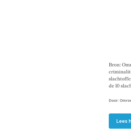
Bron: Omr
criminalit
slachtoffe
de 10 slac
Door: Omroe
Lees h