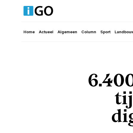
Home
Actueel
Algemeen
Column
Sport
Landbouw
6.400
ti
di