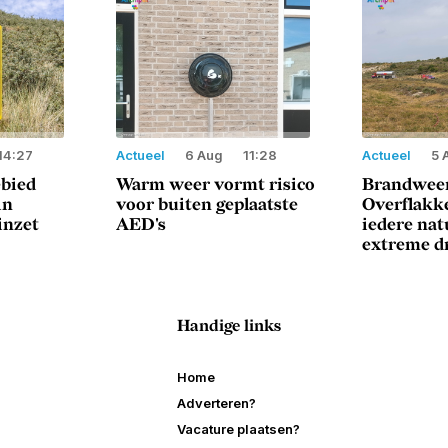
14:27
Actueel
6 Aug
11:28
Actueel
5 
ebied
Warm weer vormt risico
Brandweer
in
voor buiten geplaatste
Overflakke
inzet
AED's
iedere na
extreme d
Handige links
Home
Adverteren?
Vacature plaatsen?