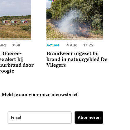
Aug
9:58
Actueel
4 Aug
17:22
 Goeree-
Brandweer ingezet bij
e alert bij
brand in natuurgebied De
tuurbrand door
Vliegers
roogte
Meld je aan voor onze nieuwsbrief
Abonneren