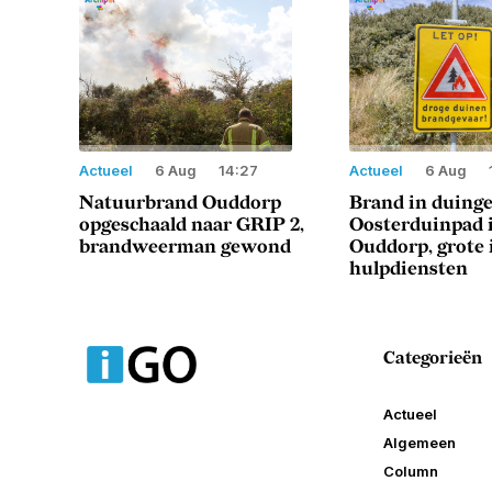
Actueel
6 Aug
14:27
Actueel
6 Aug
Natuurbrand Ouddorp
Brand in duing
opgeschaald naar GRIP 2,
Oosterduinpad 
brandweerman gewond
Ouddorp, grote 
hulpdiensten
Categorieën
Actueel
Algemeen
Column