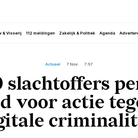
 & Visserij
112 meldingen
Zakelijk & Politiek
Agenda
Adverter
Actueel
7 Nov
7:57
 slachtoffers pe
jd voor actie te
gitale criminalit