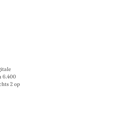
itale
n 6.400
chts 2 op